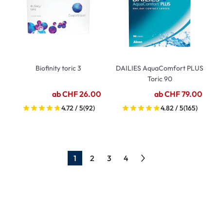
Biofinity toric 3
DAILIES AquaComfort PLUS
Toric 90
ab CHF 26.00
ab CHF 79.00
4.72 / 5
(92)
4.82 / 5
(165)
1
2
3
4