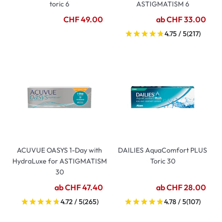
toric 6
ASTIGMATISM 6
CHF 49.00
ab CHF 33.00
4.75 / 5
(217)
ACUVUE OASYS 1-Day with
DAILIES AquaComfort PLUS
HydraLuxe for ASTIGMATISM
Toric 30
30
ab CHF 47.40
ab CHF 28.00
4.72 / 5
(265)
4.78 / 5
(107)