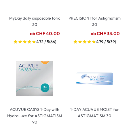
MyDay daily disposable toric
PRECISION1 for Astigmatism
30
30
ab CHF 40.00
ab CHF 33.00
4.72 / 5
(66)
4.79 / 5
(39)
ACUVUE OASYS 1-Day with
1-DAY ACUVUE MOIST for
HydraLuxe for ASTIGMATISM
ASTIGMATISM 30
90