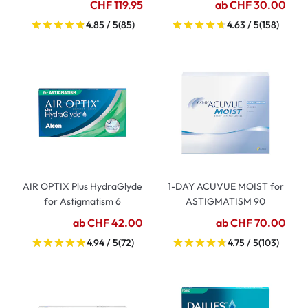
CHF 119.95
ab CHF 30.00
4.85 / 5
(85)
4.63 / 5
(158)
AIR OPTIX Plus HydraGlyde
1-DAY ACUVUE MOIST for
for Astigmatism 6
ASTIGMATISM 90
ab CHF 42.00
ab CHF 70.00
4.94 / 5
(72)
4.75 / 5
(103)