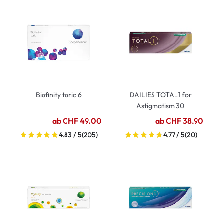
Biofinity toric 6
DAILIES TOTAL1 for
Astigmatism 30
ab CHF 49.00
ab CHF 38.90
4.83 / 5
(205)
4.77 / 5
(20)