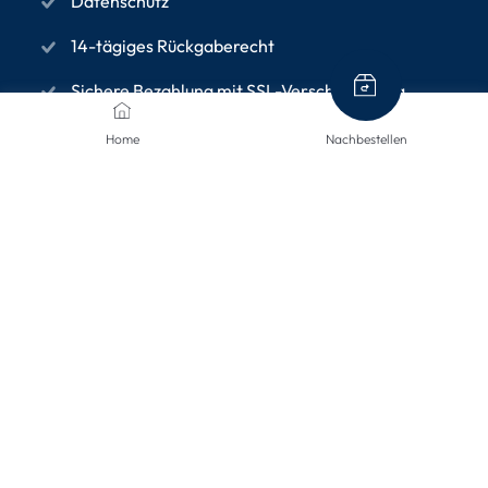
Datenschutz
14-tägiges Rückgaberecht
Sichere Bezahlung mit SSL-Verschlüsselung
Home
Nachbestellen
INFORMATIONEN
Über uns
Allgemeine Geschäftsbedingungen
Datenschutzrichtlinie
Impressum
Versandinformationen