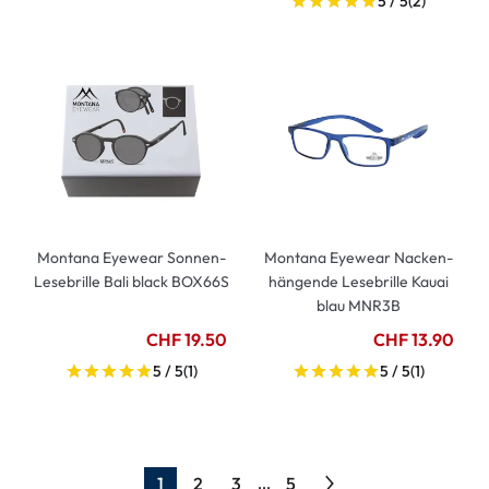
5 / 5
(2)
Montana Eyewear Sonnen-
Montana Eyewear Nacken-
Lesebrille Bali black BOX66S
hängende Lesebrille Kauai
blau MNR3B
CHF 19.50
CHF 13.90
5 / 5
(1)
5 / 5
(1)
1
2
3
5
...