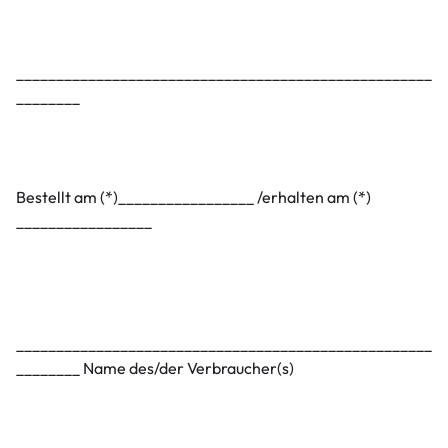
____________________________________________________
________
Bestellt am (*)_________________ /erhalten am (*)
_________________
____________________________________________________
________ Name des/der Verbraucher(s)