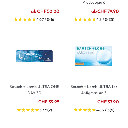
Presbyopia 6
ab CHF 52.20
ab CHF 79.90
4.67 / 5
(16)
4.8 / 5
(25)
Bausch + Lomb ULTRA ONE
Bausch + Lomb ULTRA for
DAY 30
Astigmatism 3
CHF 39.95
CHF 37.90
5 / 5
(2)
4.83 / 5
(6)