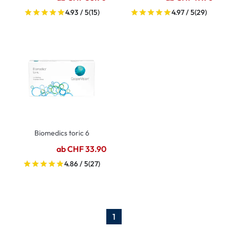
4.93 / 5
(15)
4.97 / 5
(29)
Biomedics toric 6
ab CHF 33.90
4.86 / 5
(27)
1