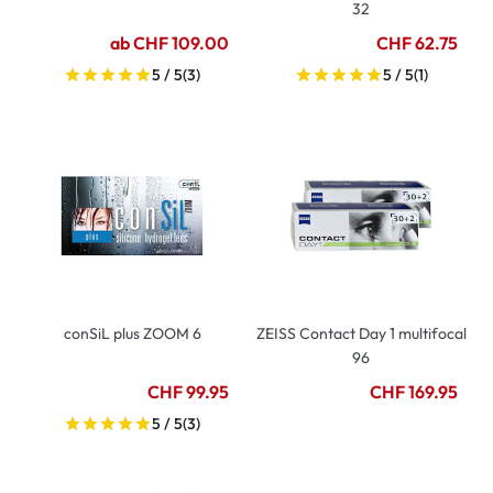
32
ab CHF 109.00
CHF 62.75
5 / 5
(3)
5 / 5
(1)
conSiL plus ZOOM 6
ZEISS Contact Day 1 multifocal
96
CHF 99.95
CHF 169.95
5 / 5
(3)