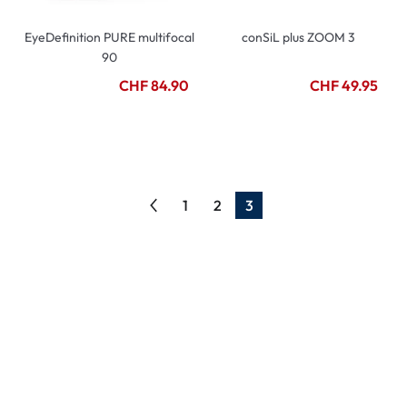
EyeDefinition PURE multifocal
conSiL plus ZOOM 3
90
CHF 84.90
CHF 49.95
1
2
3