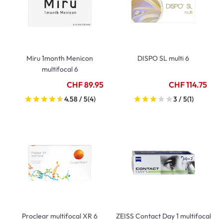
Miru 1month Menicon
DISPO SL multi 6
multifocal 6
CHF 89.95
CHF 114.75
4.58 / 5
(4)
3 / 5
(1)
Proclear multifocal XR 6
ZEISS Contact Day 1 multifocal