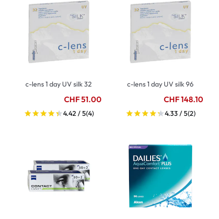
c-lens 1 day UV silk 32
c-lens 1 day UV silk 96
CHF 51.00
CHF 148.10
4.42 / 5
(4)
4.33 / 5
(2)