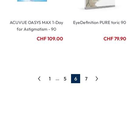
ACUVUE OASYS MAX 1-Day
EyeDefinition PURE toric 90
for Astigmatism - 90
CHF 109.00
CHF 79.90
1
5
6
7
...