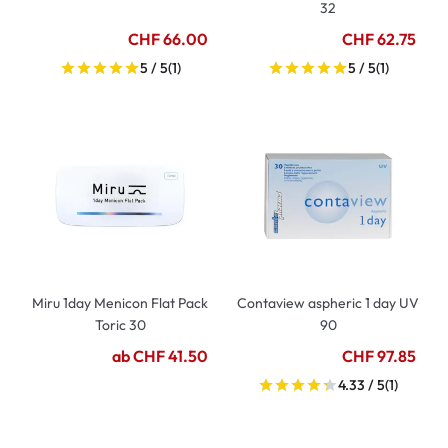
32
CHF 66.00
CHF 62.75
5 / 5
(1)
5 / 5
(1)
Miru 1day Menicon Flat Pack
Contaview aspheric 1 day UV
Toric 30
90
ab CHF 41.50
CHF 97.85
4.33 / 5
(1)