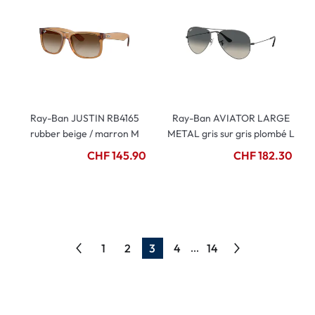
Ray-Ban JUSTIN RB4165
Ray-Ban AVIATOR LARGE
rubber beige / marron M
METAL gris sur gris plombé L
CHF 145.90
CHF 182.30
1
2
3
4
14
...