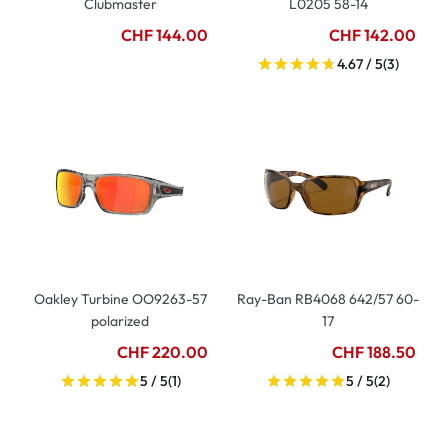
Clubmaster
L0205 58-14
CHF 144.00
CHF 142.00
4.67 / 5
(3)
Oakley Turbine OO9263-57
Ray-Ban RB4068 642/57 60-
polarized
17
CHF 220.00
CHF 188.50
5 / 5
(1)
5 / 5
(2)