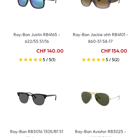
Ray-Ban Justin RB4165 -
Ray-Ban Jackie ohh RB4101 -
622/55 51/16
860-51 58-17
CHF 140.00
CHF 154.00
5 / 5
(1)
5 / 5
(2)
Ray-Ban RB3016 1305/B1 51
Ray-Ban Aviator RB3025 -