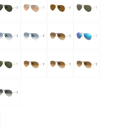
normaux
ormaux