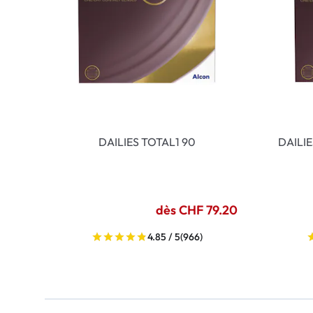
DAILIES TOTAL1 90
DAILI
dès CHF 79.20
4.85 / 5
(966)