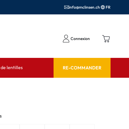
info@mclinsen.ch
FR
Connexion
e lentilles
RE-COMMANDER
SEIL
AIDE ET CONSEIL
contact FAQ
Produits d'entretien FAQ
cessoires
FAQ
s
'utilisation