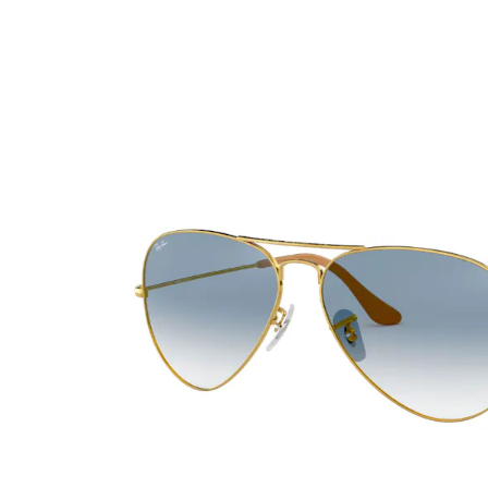
Ultra
Biotrue
MyDay
AOSEPT
Dailies
Opti-Free
Precision
ReNu
Biofinity
Futuro
PureVision
Ever Clean Plus
Air Optix
Autres marques
Total
Clariti
Proclear
SofLens
Fusion
Freshlook