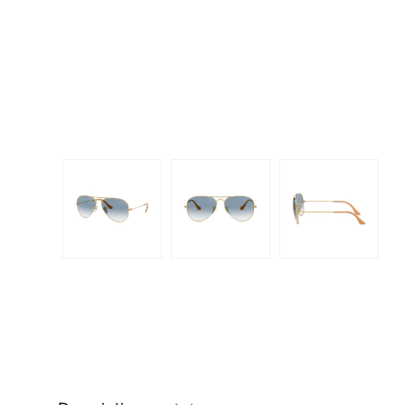
Dispo
Biomedics