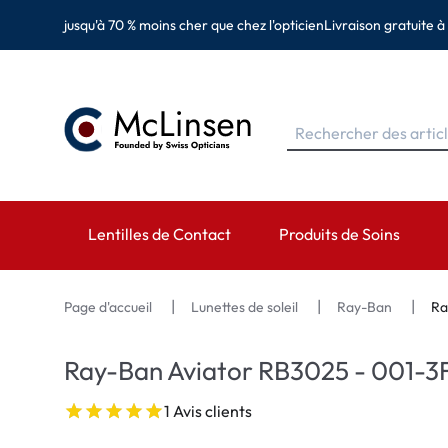
jusqu'à 70 % moins cher que chez l'opticien
Livraison gratuite à
Lentilles de Contact
Produits de Soins
MARQUES
MARQUES
CATÉGORIES
Page d'accueil
Lunettes de soleil
Ray-Ban
Ra
EyeDefinition
Eversee
Lentilles sphérique
Ray-Ban Aviator RB3025 - 001-3
Acuvue
EyeDefinition
Lentilles toriques 
1 Avis clients
Biotrue
EasySept
Lentilles multifocal