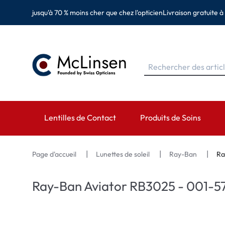
jusqu'à 70 % moins cher que chez l'opticien
Livraison gratuite à
Lentilles de Contact
Produits de Soins
MARQUES
MARQUES
CATÉGORIES
Page d'accueil
Lunettes de soleil
Ray-Ban
Ra
EyeDefinition
Eversee
Lentilles sphérique
Ray-Ban Aviator RB3025 - 001-57
Acuvue
EyeDefinition
Lentilles toriques 
Biotrue
EasySept
Lentilles multifocal