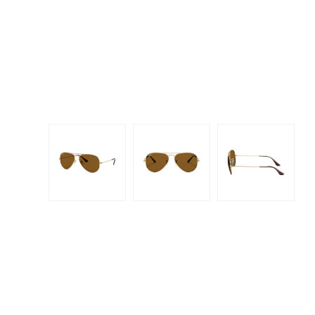
Dispo
Biomedics