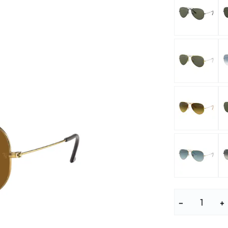
Lunettes pour enfants
% SALE %
Symptômes a
% SALE %
Symptômes n
−
+