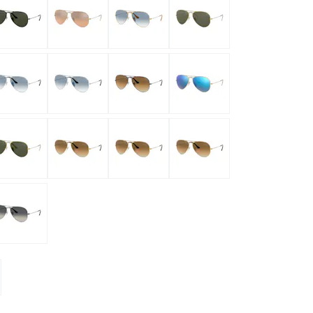
normaux
ormaux