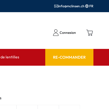
info@mclinsen.ch
FR
Connexion
e lentilles
RE-COMMANDER
SEIL
AIDE ET CONSEIL
contact FAQ
Produits d'entretien FAQ
cessoires
FAQ
s
'utilisation