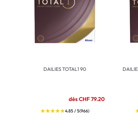
DAILIES TOTAL1 90
DAILI
dès CHF 79.20
4.85 / 5
(966)