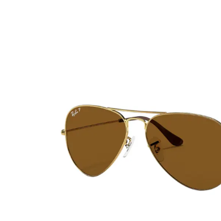
Ultra
Biotrue
MyDay
AOSEPT
Dailies
Opti-Free
Precision
ReNu
Biofinity
Futuro
PureVision
Ever Clean Plus
Air Optix
Autres marques
Total
Clariti
Proclear
SofLens
Fusion
Freshlook