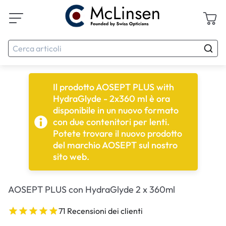
Il prodotto AOSEPT PLUS with
HydraGlyde - 2x360 ml è ora
disponibile in un nuovo formato
con due contenitori per lenti.
Potete trovare il nuovo prodotto
del marchio AOSEPT sul nostro
sito web.
AOSEPT PLUS con HydraGlyde 2 x 360ml
71 Recensioni dei clienti