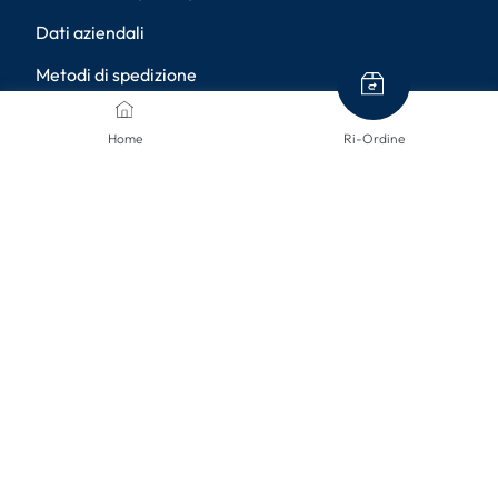
Dati aziendali
Metodi di spedizione
Resi
Home
Ri-Ordine
Diritto di recesso
Accessibilità
Impostazioni della privacy
METODI DI PAGAMENTO