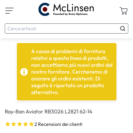
A causa di problemi di fornitura
relativi a questa linea di prodotti,
non accettiamo più nuovi ordini dal
nostro fornitore. Cercheremo di
onorare gli ordini esistenti. Di
seguito è riportato un prodotto
alternativo.
Ray-Ban Aviator RB3026 L2821 62-14
2 Recensioni dei clienti