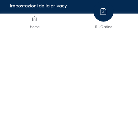
Impostazioni della privacy
METODI DI PAGAMENTO
Home
Ri-Ordine
METODI DI SPEDIZIONE