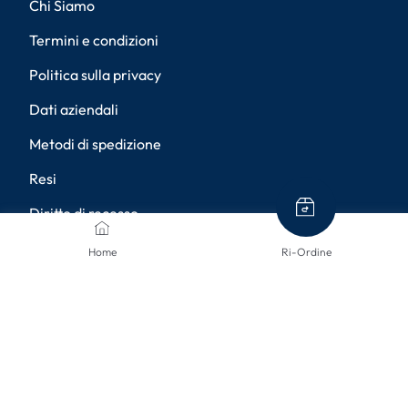
Chi Siamo
Termini e condizioni
Politica sulla privacy
Dati aziendali
Metodi di spedizione
Resi
Diritto di recesso
Accessibilità
Home
Ri-Ordine
Impostazioni della privacy
METODI DI PAGAMENTO