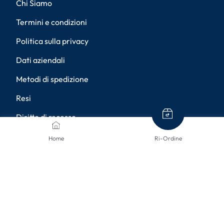
Chi Siamo
Termini e condizioni
Politica sulla privacy
Dati aziendali
Metodi di spedizione
Resi
Diritto di recesso
Accessibilità
Home
Ri-Ordine
Impostazioni della privacy
METODI DI PAGAMENTO