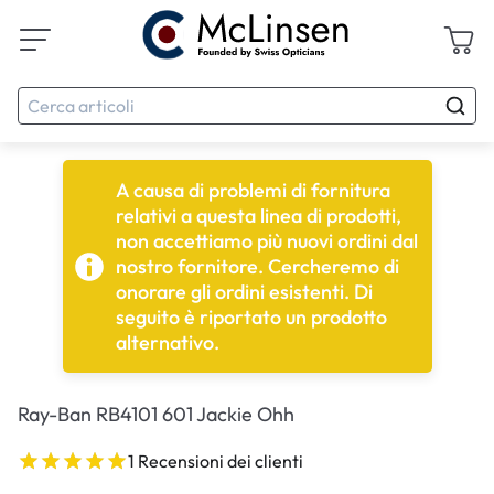
A causa di problemi di fornitura
relativi a questa linea di prodotti,
non accettiamo più nuovi ordini dal
nostro fornitore. Cercheremo di
onorare gli ordini esistenti. Di
seguito è riportato un prodotto
alternativo.
Ray-Ban RB4101 601 Jackie Ohh
1 Recensioni dei clienti