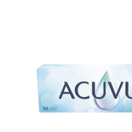
Ultra
Biotrue
Kinder Sonn
MyDay
AOSEPT
% SALE %
Dailies
Opti-Free
Precision
ReNu
Biofinity
Futuro
PureVision
Ever Clean Plus
Air Optix
Weitere Marken
Total
Clariti
Proclear
SofLens
Fusion
Freshlook