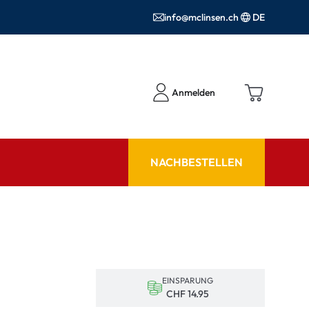
info@mclinsen.ch
DE
Anmelden
NACHBESTELLEN
RATGEBER
 FAQ
Pflegemittel FAQ
hör
nrezepte FAQ
EINSPARUNG
ormationen
CHF 14.95