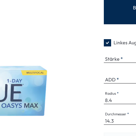
enbrillen
% SALE %
Abnormale S
B
Normale Sym
Linkes Au
Stärke
ADD
Radius
Durchmesser