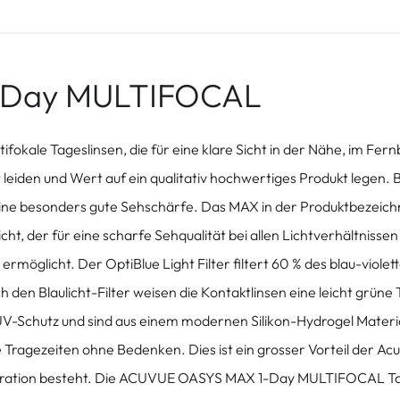
-Day MULTIFOCAL
le Tageslinsen, die für eine klare Sicht in der Nähe, im Fernb
eit leiden und Wert auf ein qualitativ hochwertiges Produkt legen
er eine besonders gute Sehschärfe. Das MAX in der Produktbeze
cht, der für eine scharfe Sehqualität bei allen Lichtverhältnisse
möglicht. Der OptiBlue Light Filter filtert 60 % des blau-violet
 den Blaulicht-Filter weisen die Kontaktlinsen eine leicht grüne
-Schutz und sind aus einem modernen Silikon-Hydrogel Material
ge Tragezeiten ohne Bedenken. Dies ist ein grosser Vorteil der 
eneration besteht. Die ACUVUE OASYS MAX 1-Day MULTIFOCAL Tag