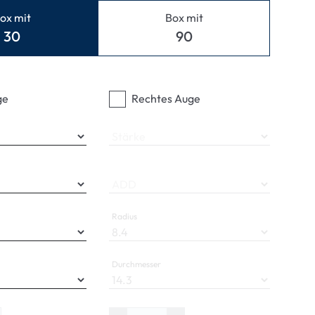
ymptome
ox mit
Box mit
ptome
30
90
ge
Rechtes Auge
Stärke
ADD
Radius
Durchmesser