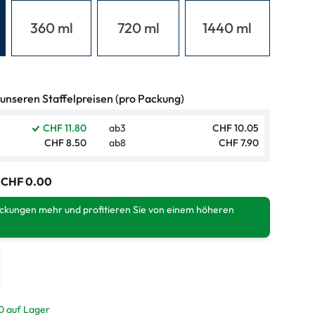
ymptome
360 ml
720 ml
1440 ml
ptome
 unseren Staffelpreisen (pro Packung)
CHF 11.80
ab
3
CHF 10.05
CHF 8.50
ab
8
CHF 7.90
:
CHF 0.00
ackungen mehr und profitieren Sie von einem höheren
0 auf Lager