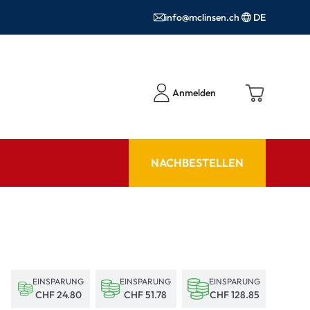
info@mclinsen.ch
DE
Anmelden
NACHBESTELLEN
RATGEBER
 FAQ
Pflegemittel FAQ
hör
nrezepte FAQ
EINSPARUNG
EINSPARUNG
EINSPARUNG
ormationen
CHF 24.80
CHF 51.78
CHF 128.85