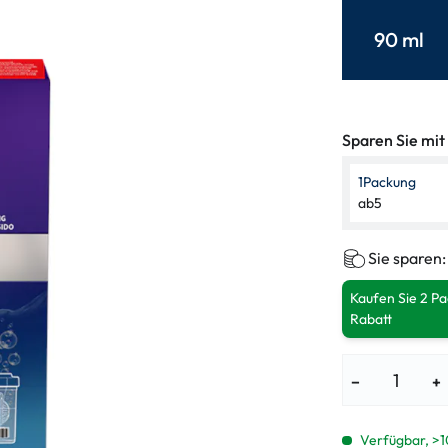
enbrillen
% SALE %
Abnormale S
90 ml
Normale Sym
Sparen Sie mit
1
Packung
ab
5
Sie sparen
Kaufen Sie 2 P
Rabatt
−
+
Verfügbar, >1