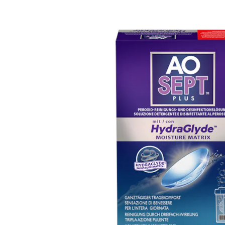
Ultra
Biotrue
Kinder Sonn
MyDay
AOSEPT
% SALE %
Dailies
Opti-Free
Precision
ReNu
Biofinity
Futuro
PureVision
Ever Clean Plus
Air Optix
Weitere Marken
Total
Clariti
Proclear
SofLens
Fusion
Freshlook