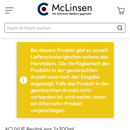
Bei diesem Produkt gibt es zurzeit
Lieferschwierigkeiten seitens des
Herstellers. Die Verfügbarkeit des
Produkts in der gewünschten
Anzahl wird nach der Eingabe
angezeigt. Falls das Produkt in der
gewünschten Anzahl nicht
vorhanden ist, wird weiter unten
ein Alternativ-Produkt
vorgeschlagen.
ACUVUE RevitaLens 2x300ml