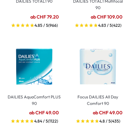
DAILIES TOTAL1 90
DAILIES TOTAL1 Multifocal
90
ab CHF 79.20
ab CHF 109.00
4.85 / 5
(966)
4.83 / 5
(422)
DAILIES AquaComfort PLUS
Focus DAILIES All Day
90
Comfort 90
ab CHF 49.00
ab CHF 49.00
4.84 / 5
(1122)
4.8 / 5
(435)