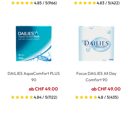
4.85 / 5
(966)
4.83 / 5
(422)
DAILIES AquaComfort PLUS
Focus DAILIES All Day
90
Comfort 90
ab CHF 49.00
ab CHF 49.00
4.84 / 5
(1122)
4.8 / 5
(435)