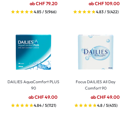
ab CHF 79.20
ab CHF 109.00
4.85 / 5
(966)
4.83 / 5
(422)
DAILIES AquaComfort PLUS
Focus DAILIES All Day
90
Comfort 90
ab CHF 49.00
ab CHF 49.00
4.84 / 5
(1121)
4.8 / 5
(435)