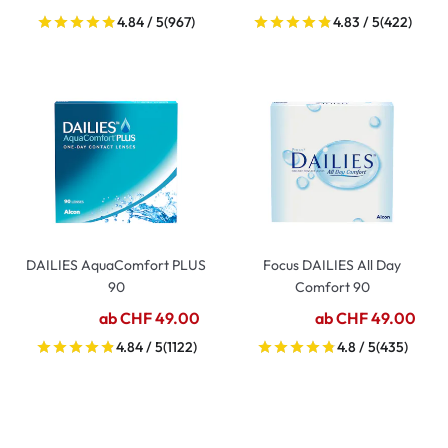
4.84 / 5
(967)
4.83 / 5
(422)
DAILIES AquaComfort PLUS
Focus DAILIES All Day
90
Comfort 90
ab CHF 49.00
ab CHF 49.00
4.84 / 5
(1122)
4.8 / 5
(435)