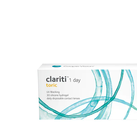
Ultra
Biotrue
Kinder Sonn
MyDay
AOSEPT
% SALE %
Dailies
Opti-Free
Precision
ReNu
Biofinity
Futuro
PureVision
Ever Clean Plus
Air Optix
Weitere Marken
Total
Clariti
Proclear
SofLens
Fusion
Freshlook