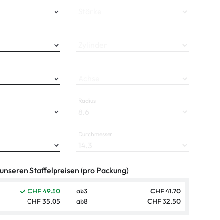
ymptome
Stärke
ptome
Zylinder
Achse
Radius
Durchmesser
 unseren Staffelpreisen (pro Packung)
CHF 49.50
ab
3
CHF 41.70
CHF 35.05
ab
8
CHF 32.50