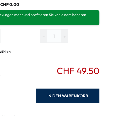
:
CHF 0.00
ackungen mehr und profitieren Sie von einem höheren
−
+
wählen
CHF 49.50
.
IN DEN WARENKORB