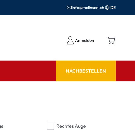
info@mclinsen.ch
DE
Anmelden
NACHBESTELLEN
RATGEBER
 FAQ
Pflegemittel FAQ
hör
nrezepte FAQ
ormationen
ge
Rechtes Auge