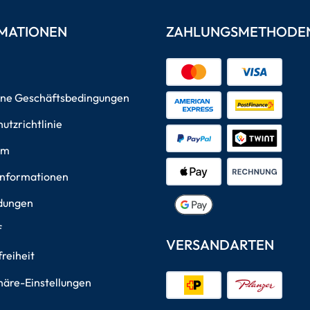
MATIONEN
ZAHLUNGSMETHODE
ine Geschäftsbedingungen
utzrichtlinie
um
informationen
dungen
f
VERSANDARTEN
freiheit
häre-Einstellungen