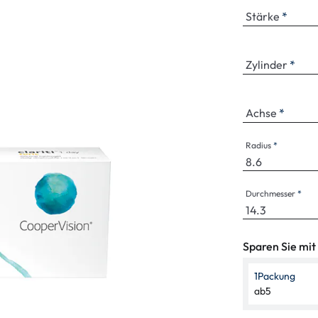
enbrillen
% SALE %
Abnormale S
Stärke
Normale Sym
Zylinder
Achse
Radius
Durchmesser
Sparen Sie mit
1
Packung
ab
5