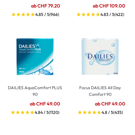
ab CHF 79.20
ab CHF 109.00
4.85 / 5
(966)
4.83 / 5
(422)
DAILIES AquaComfort PLUS
Focus DAILIES All Day
90
Comfort 90
ab CHF 49.00
ab CHF 49.00
4.84 / 5
(1120)
4.8 / 5
(435)