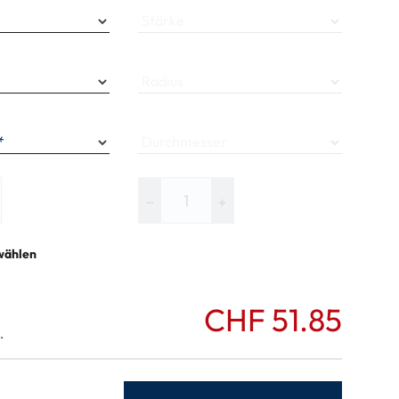
ymptome
Stärke
ptome
Radius
Durchmesser
−
+
wählen
CHF 51.85
.