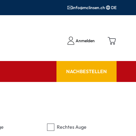
info@mclinsen.ch
DE
Anmelden
NACHBESTELLEN
RATGEBER
 FAQ
Pflegemittel FAQ
hör
nrezepte FAQ
ormationen
ge
Rechtes Auge