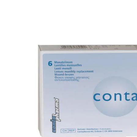
Ultra
Biotrue
Kinder Sonn
MyDay
AOSEPT
% SALE %
Dailies
Opti-Free
Precision
ReNu
Biofinity
Futuro
PureVision
Ever Clean Plus
Air Optix
Weitere Marken
Total
Clariti
Proclear
SofLens
Fusion
Freshlook