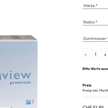
enbrillen
% SALE %
Abnormale S
Stärke
Normale Sym
Radius
Durchmesser
−
+
Bitte Werte aus
Preis
Preise inkl. MwSt
CHF 51.85