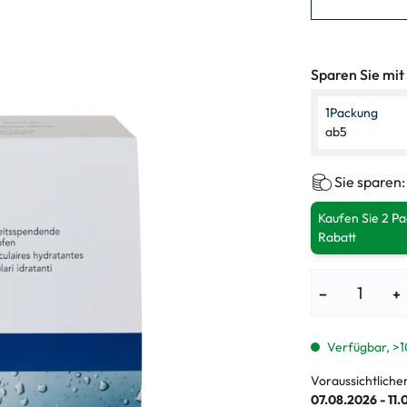
enbrillen
% SALE %
Abnormale S
Normale Sym
Sparen Sie mit
1
Packung
ab
5
Sie sparen
Kaufen Sie 2 P
Rabatt
−
+
Verfügbar, >1
Voraussichtliche
07.08.2026 - 11