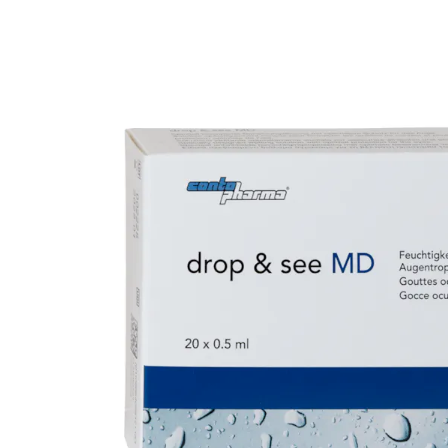
Ultra
Biotrue
Kinder Sonn
MyDay
AOSEPT
% SALE %
Dailies
Opti-Free
Precision
ReNu
Biofinity
Futuro
PureVision
Ever Clean Plus
Air Optix
Weitere Marken
Total
Clariti
Proclear
SofLens
Fusion
Freshlook