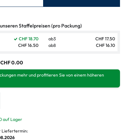
ymptome
ptome
 unseren Staffelpreisen (pro Packung)
CHF 18.70
ab
3
CHF 17.50
CHF 16.50
ab
8
CHF 16.10
:
CHF 0.00
ackungen mehr und profitieren Sie von einem höheren
0 auf Lager
r Liefertermin:
.08.2026