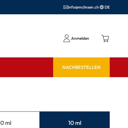
info@mclinsen.ch
DE
Anmelden
NACHBESTELLEN
RATGEBER
 FAQ
Pflegemittel FAQ
hör
nrezepte FAQ
ormationen
10 ml
10 ml