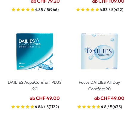
ab CHF 79.20
ab CHF 109.00
4.85 / 5
(966)
4.83 / 5
(422)
DAILIES AquaComfort PLUS
Focus DAILIES All Day
90
Comfort 90
ab CHF 49.00
ab CHF 49.00
4.84 / 5
(1122)
4.8 / 5
(435)