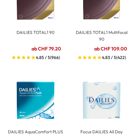
DAILIES TOTAL1 90
DAILIES TOTAL1 Multifocal
90
ab CHF 79.20
ab CHF 109.00
4.85 / 5
(966)
4.83 / 5
(422)
DAILIES AquaComfort PLUS
Focus DAILIES All Day