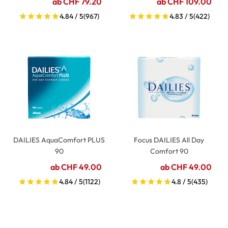
ab CHF 79.20
ab CHF 109.00
4.84 / 5
(967)
4.83 / 5
(422)
DAILIES AquaComfort PLUS
Focus DAILIES All Day
90
Comfort 90
ab CHF 49.00
ab CHF 49.00
4.84 / 5
(1122)
4.8 / 5
(435)