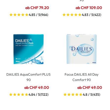
90
ab CHF 79.20
ab CHF 109.00
4.85 / 5
(966)
4.83 / 5
(422)
DAILIES AquaComfort PLUS
Focus DAILIES All Day
90
Comfort 90
ab CHF 49.00
ab CHF 49.00
4.84 / 5
(1122)
4.8 / 5
(435)