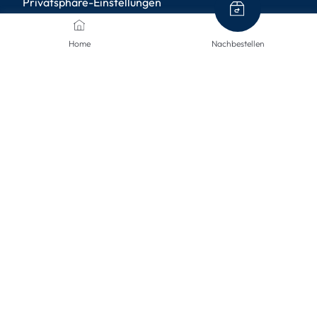
Privatsphäre-Einstellungen
Home
Nachbestellen
ZAHLUNGSMETHODEN
VERSANDARTEN