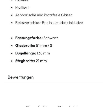
Mattiert
Asphärische und kratzfreie Gläser
Reissverschluss Etui in Luxusbox inklusive
Fassungsfarbe:
Schwarz
Glasbreite:
51 mm / S
Bügellänge:
138 mm
Stegbreite:
21 mm
Bewertungen