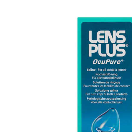
Ultra
Biotrue
Kinder Sonn
MyDay
AOSEPT
% SALE %
Dailies
Opti-Free
Precision
ReNu
Biofinity
Futuro
PureVision
Ever Clean Plus
Air Optix
Weitere Marken
Total
Clariti
Proclear
SofLens
Fusion
Freshlook