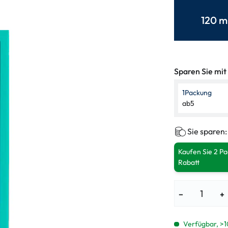
enbrillen
% SALE %
Abnormale S
120 m
Normale Sym
Sparen Sie mit
1
Packung
ab
5
Sie sparen
Kaufen Sie 2 P
Rabatt
−
+
Verfügbar, >1