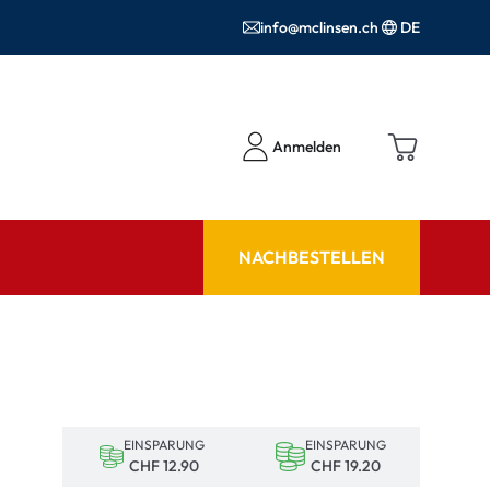
info@mclinsen.ch
DE
Anmelden
NACHBESTELLEN
RATGEBER
 FAQ
Pflegemittel FAQ
hör
nrezepte FAQ
EINSPARUNG
EINSPARUNG
ormationen
CHF 12.90
CHF 19.20