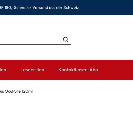
F 180,-
Schneller Versand aus der Schweiz
len
Lesebrillen
Kontaktlinsen-Abo
EN
KATEGORIEN
TRAGEDAUER
ZUBEHÖR
RATGEBER
lus OcuPure 120ml
Lösungen für Kontaktlinsen
Tageslinsen
Linsenbehälter
Kontaktlinsen
ewear
Kochsalzlösungen
Wochenlinsen
Pinzetten und weiteres Zube
Kontaktlinse
Augentropfen und Augenpflege
Monatslinsen
Gebrauchsinf