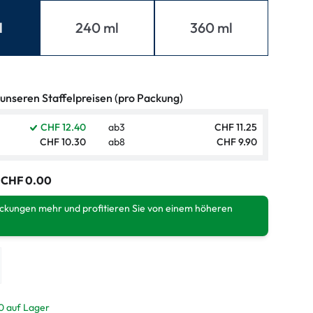
ymptome
l
240 ml
360 ml
ptome
 unseren Staffelpreisen (pro Packung)
CHF 12.40
ab
3
CHF 11.25
CHF 10.30
ab
8
CHF 9.90
:
CHF 0.00
ackungen mehr und profitieren Sie von einem höheren
0 auf Lager