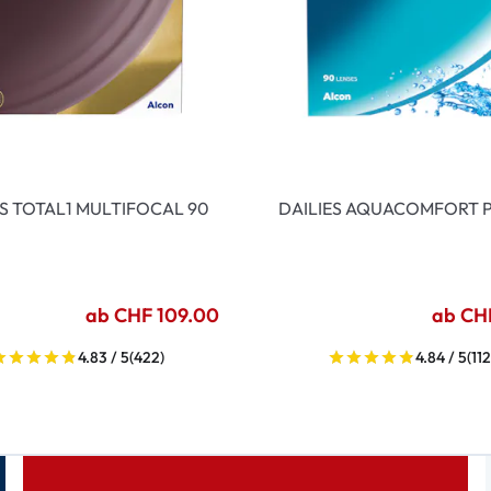
ES TOTAL1 MULTIFOCAL 90
DAILIES AQUACOMFORT P
ab CHF 109.00
ab CH
4.83 / 5
(422)
4.84 / 5
(112