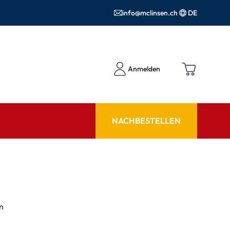
info@mclinsen.ch
DE
Anmelden
NACHBESTELLEN
RATGEBER
 FAQ
Pflegemittel FAQ
hör
nrezepte FAQ
n
ormationen