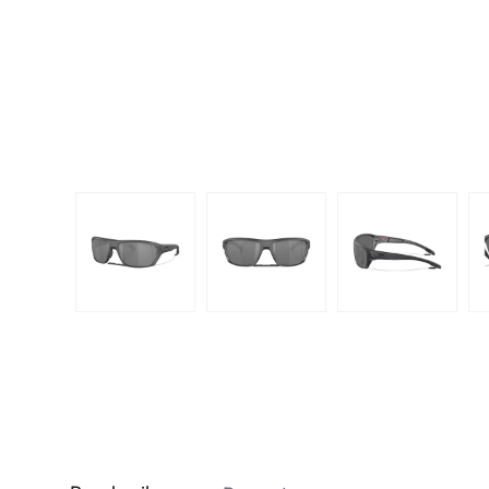
Dispo
Biomedics