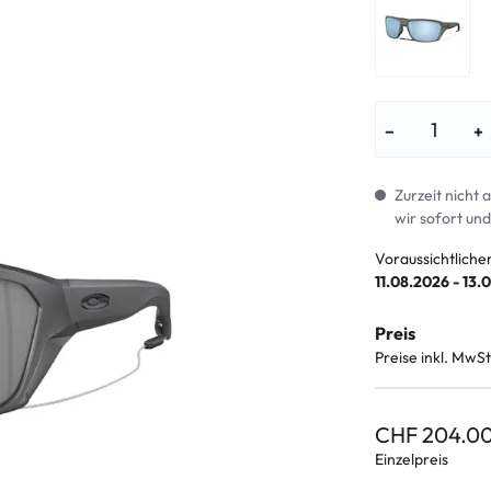
enbrillen
% SALE %
Abnormale S
Normale Sym
−
+
Zurzeit nicht 
wir sofort und
Voraussichtliche
11.08.2026 - 13.
Preis
Preise inkl. MwSt
CHF 204.0
Einzelpreis