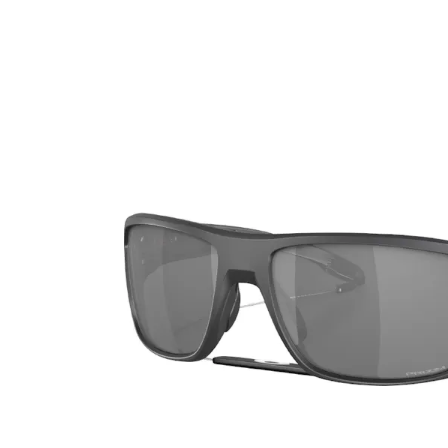
Ultra
Biotrue
Kinder Sonn
MyDay
AOSEPT
% SALE %
Dailies
Opti-Free
Precision
ReNu
Biofinity
Futuro
PureVision
Ever Clean Plus
Air Optix
Weitere Marken
Total
Clariti
Proclear
SofLens
Fusion
Freshlook