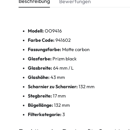
Beschreibung
Bewertungen
Modell:
OO9416
Farbe Code:
941602
Fassungsfarbe:
Matte carbon
Glasfarbe:
Prizm black
Glasbreite:
64 mm / L
Glashöhe:
43 mm
Scharnier zu Scharnier:
132 mm
Stegbreite:
17 mm
Bügellänge:
132 mm
Filterkategorie:
3