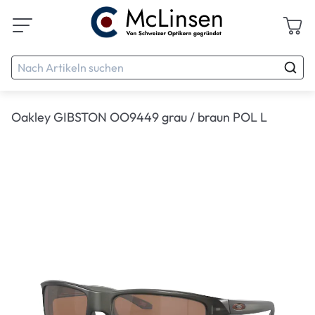
Oakley GIBSTON OO9449 grau / braun POL L