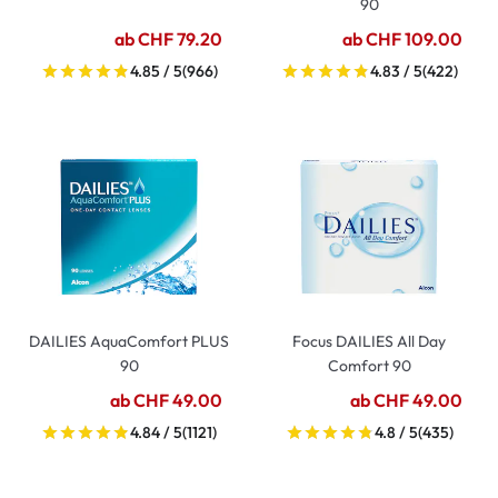
90
ab CHF 79.20
ab CHF 109.00
4.85 / 5
(966)
4.83 / 5
(422)
DAILIES AquaComfort PLUS
Focus DAILIES All Day
90
Comfort 90
ab CHF 49.00
ab CHF 49.00
4.84 / 5
(1121)
4.8 / 5
(435)