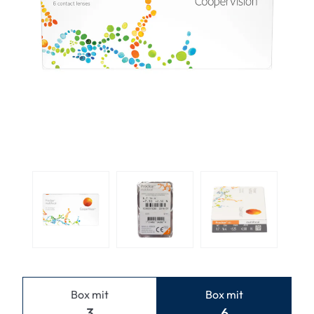
Box mit
Box mit
3
6