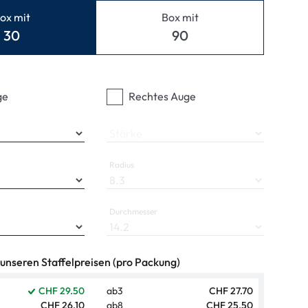
ymptome
ox mit
Box mit
ptome
30
90
ge
Rechtes Auge
Stärke
Radius
Durchmesser
 unseren Staffelpreisen (pro Packung)
CHF 29.50
ab
3
CHF 27.70
CHF 26.10
ab
8
CHF 25.50