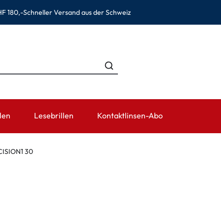
F 180,-
Schneller Versand aus der Schweiz
len
Lesebrillen
Kontaktlinsen-Abo
EN
KATEGORIEN
TRAGEDAUER
ZUBEHÖR
RATGEBER
ISION1 30
Lösungen für Kontaktlinsen
Tageslinsen
Linsenbehälter
Kontaktlinsen
ewear
Kochsalzlösungen
Wochenlinsen
Pinzetten und weiteres Zube
Kontaktlinse
Augentropfen und Augenpflege
Monatslinsen
Gebrauchsinf