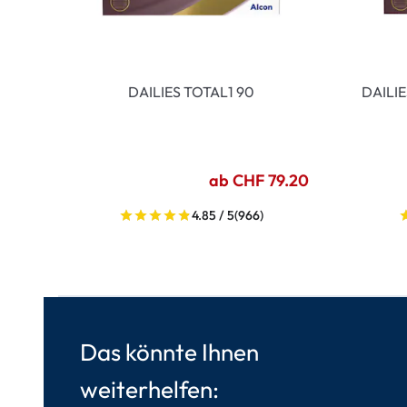
DAILIES TOTAL1 90
DAILI
ab CHF 79.20
4.85 / 5
(966)
Das könnte Ihnen
weiterhelfen: