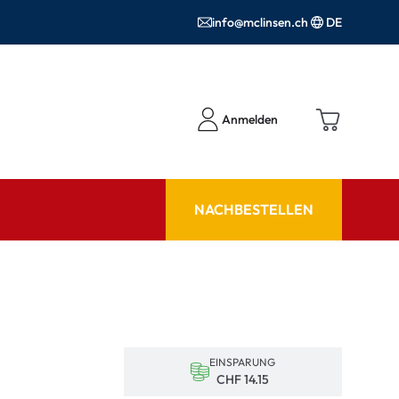
info@mclinsen.ch
DE
Anmelden
NACHBESTELLEN
RATGEBER
 FAQ
Pflegemittel FAQ
hör
nrezepte FAQ
EINSPARUNG
ormationen
CHF 14.15