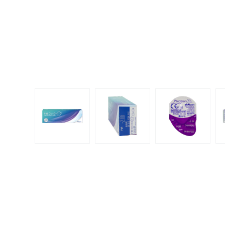
Dispo
Biomedics