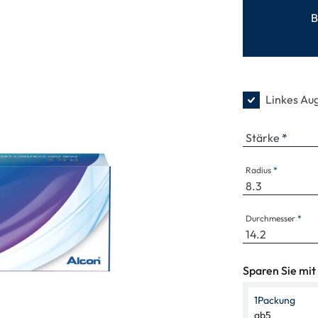
enbrillen
% SALE %
Abnormale S
B
Normale Sym
Linkes Au
Stärke
Radius
Durchmesser
Sparen Sie mit
1
Packung
ab
5