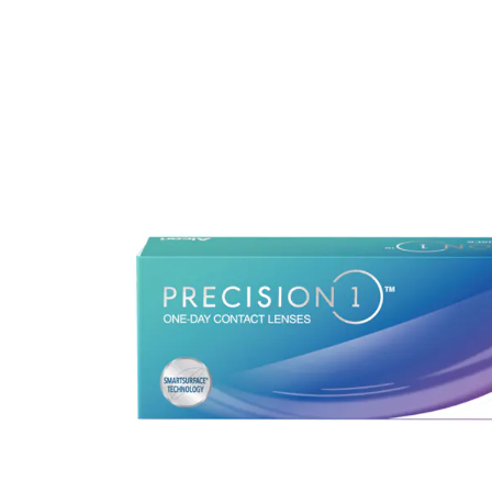
Ultra
Biotrue
Kinder Sonn
MyDay
AOSEPT
% SALE %
Dailies
Opti-Free
Precision
ReNu
Biofinity
Futuro
PureVision
Ever Clean Plus
Air Optix
Weitere Marken
Total
Clariti
Proclear
SofLens
Fusion
Freshlook