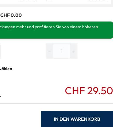
:
CHF 0.00
ackungen mehr und profitieren Sie von einem höheren
−
+
wählen
CHF 29.50
.
IN DEN WARENKORB