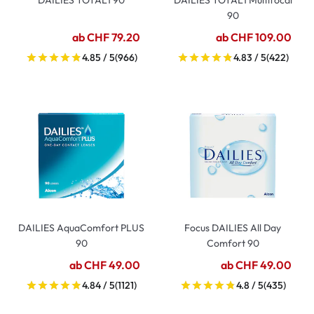
DAILIES TOTAL1 90
DAILIES TOTAL1 Multifocal
90
ab CHF 79.20
ab CHF 109.00
4.85 / 5
(966)
4.83 / 5
(422)
DAILIES AquaComfort PLUS
Focus DAILIES All Day
90
Comfort 90
ab CHF 49.00
ab CHF 49.00
4.84 / 5
(1121)
4.8 / 5
(435)