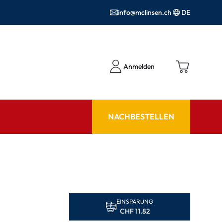
info@mclinsen.ch
DE
Anmelden
NACHBESTELLEN
RATGEBER
 FAQ
Pflegemittel FAQ
hör
nrezepte FAQ
EINSPARUNG
ormationen
CHF 11.82