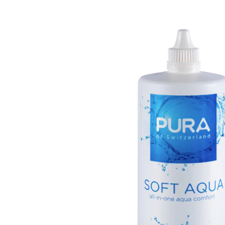
Ultra
Biotrue
Kinder Sonn
MyDay
AOSEPT
% SALE %
Dailies
Opti-Free
Precision
ReNu
Biofinity
Futuro
PureVision
Ever Clean Plus
Air Optix
Weitere Marken
Total
Clariti
Proclear
SofLens
Fusion
Freshlook