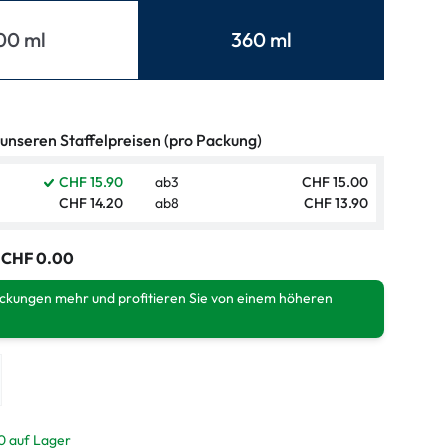
ymptome
00 ml
360 ml
ptome
 unseren Staffelpreisen (pro Packung)
CHF 15.90
ab
3
CHF 15.00
CHF 14.20
ab
8
CHF 13.90
:
CHF 0.00
ackungen mehr und profitieren Sie von einem höheren
0 auf Lager