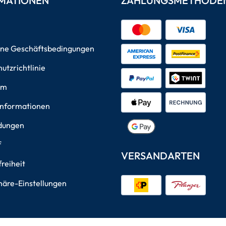
MATIONEN
ZAHLUNGSMETHODE
ine Geschäftsbedingungen
utzrichtlinie
um
informationen
dungen
f
VERSANDARTEN
freiheit
häre-Einstellungen