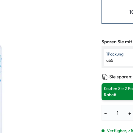
enbrillen
% SALE %
Abnormale S
1
Normale Sym
Sparen Sie mit
1
Packung
ab
5
Sie sparen
Kaufen Sie 2 P
Rabatt
−
+
Verfügbar, >1