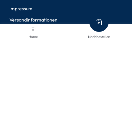
Impressum
Versandinformationen
Rücksendungen
Home
Nachbestellen
Widerruf
Barrierefreiheit
Privatsphäre-Einstellungen
ZAHLUNGSMETHODEN