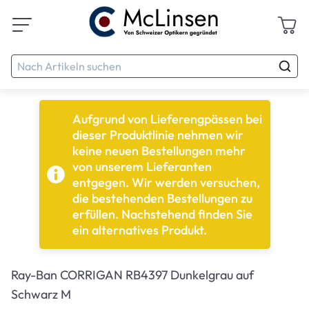
Aufgrund von Lieferengpässen bei
dieser Produktlinie nehmen wir
keine neuen Bestellungen mehr
von unserem Lieferanten
entgegen. Wir werden versuchen,
die bestehenden Bestellungen zu
erfüllen. Nachstehend finden Sie
ein alternatives Produkt.
Ray-Ban CORRIGAN RB4397 Dunkelgrau auf
Schwarz M