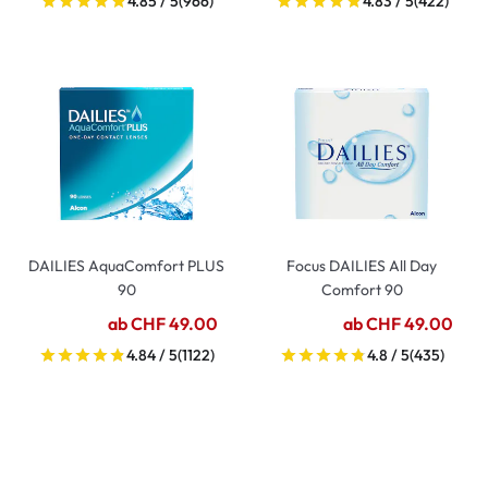
4.85 / 5
(966)
4.83 / 5
(422)
DAILIES AquaComfort PLUS
Focus DAILIES All Day
90
Comfort 90
ab CHF 49.00
ab CHF 49.00
4.84 / 5
(1122)
4.8 / 5
(435)