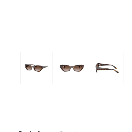
Dispo
Biomedics