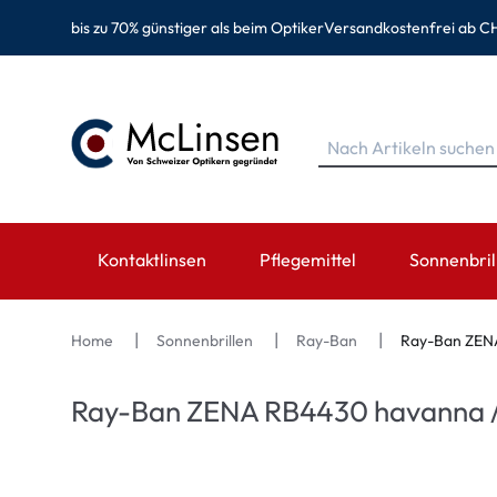
bis zu 70% günstiger als beim Optiker
Versandkostenfrei ab CH
Kontaktlinsen
Pflegemittel
Sonnenbril
MARKEN
MARKEN
KATEGORIE
TOP MARK
Home
Sonnenbrillen
Ray-Ban
Ray-Ban ZENA
EyeDefinition
Eversee
Sphärische Linsen
Ray-Ban
Ray-Ban ZENA RB4430 havanna /
Acuvue
EyeDefinition
Torische Linsen
Montana Ey
Biotrue
EasySept
Multifokale Linsen
Oakley