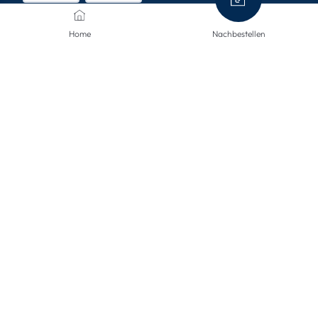
Home
Nachbestellen
VERSANDARTEN
KONTAKTIERE UNS
Wir sind hier, um Ihnen zu helfen.
info@mclinsen.ch
043 55 00 555