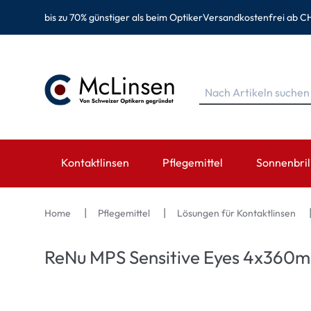
bis zu 70% günstiger als beim Optiker
Versandkostenfrei ab CH
Kontaktlinsen
Pflegemittel
Sonnenbril
MARKEN
MARKEN
KATEGORIE
TOP MARK
Home
Pflegemittel
Lösungen für Kontaktlinsen
EyeDefinition
Eversee
Sphärische Linsen
Ray-Ban
ReNu MPS Sensitive Eyes 4x360m
Acuvue
EyeDefinition
Torische Linsen
Montana Ey
Biotrue
EasySept
Multifokale Linsen
Oakley