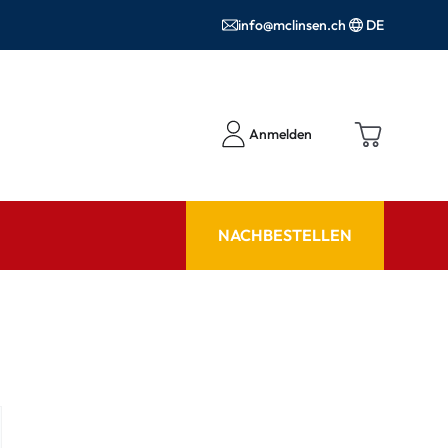
info@mclinsen.ch
DE
Anmelden
NACHBESTELLEN
RATGEBER
 FAQ
Pflegemittel FAQ
hör
nrezepte FAQ
ormationen