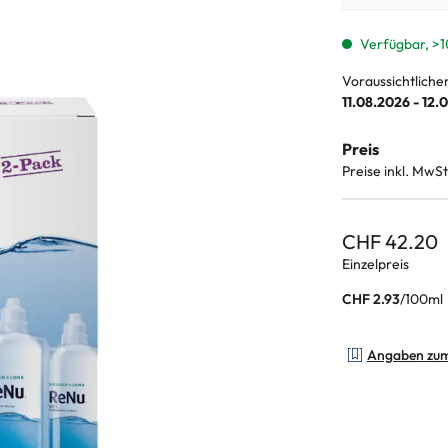
enbrillen
% SALE %
Abnormale S
Normale Sym
Verfügbar, >1
Voraussichtliche
11.08.2026 - 12.
Preis
Preise inkl. MwSt
CHF 42.20
Einzelpreis
/
100ml
CHF 2.93
Angaben zu