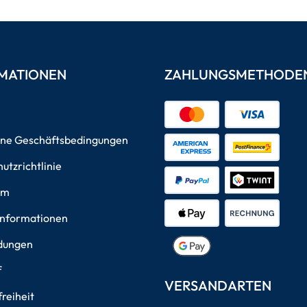
MATIONEN
ZAHLUNGSMETHODE
ine Geschäftsbedingungen
utzrichtlinie
um
informationen
dungen
f
VERSANDARTEN
freiheit