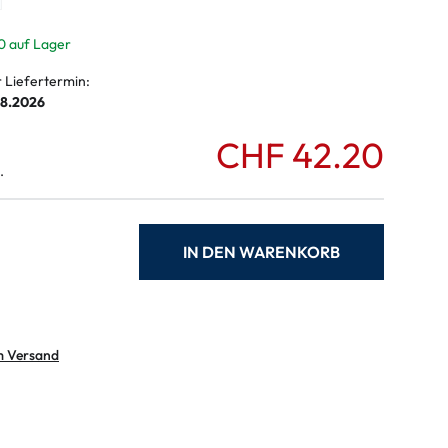
ymptome
ptome
0 auf Lager
r Liefertermin:
08.2026
CHF 42.20
.
IN DEN WARENKORB
m Versand