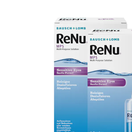
Ultra
Biotrue
Kinder Sonn
MyDay
AOSEPT
% SALE %
Dailies
Opti-Free
Precision
ReNu
Biofinity
Futuro
PureVision
Ever Clean Plus
Air Optix
Weitere Marken
Total
Clariti
Proclear
SofLens
Fusion
Freshlook