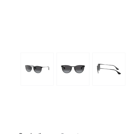
Dispo
Biomedics