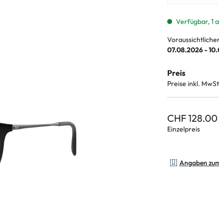
enbrillen
% SALE %
Abnormale S
Normale Sym
Verfügbar, 1 
Voraussichtliche
07.08.2026 - 10
Preis
Preise inkl. MwSt
CHF 128.00
Einzelpreis
Angaben zu