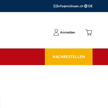
info@mclinsen.ch
DE
Anmelden
NACHBESTELLEN
RATGEBER
 FAQ
Pflegemittel FAQ
hör
nrezepte FAQ
ormationen