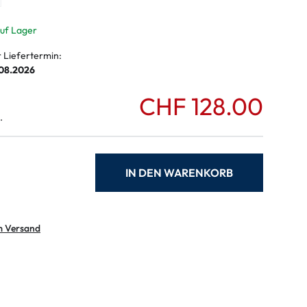
ymptome
ptome
auf Lager
r Liefertermin:
.08.2026
CHF 128.00
.
IN DEN WARENKORB
m Versand