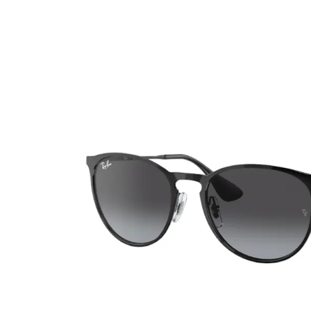
Ultra
Biotrue
Kinder Sonn
MyDay
AOSEPT
% SALE %
Dailies
Opti-Free
Precision
ReNu
Biofinity
Futuro
PureVision
Ever Clean Plus
Air Optix
Weitere Marken
Total
Clariti
Proclear
SofLens
Fusion
Freshlook